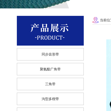
当前位
同步齿形带
聚氨酯广角带
三角带
沟型多楔带