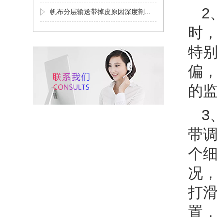
2
帆布分层输送带掉皮原因深度剖...
时
特
偏
的
3
带
个
况，
打
置