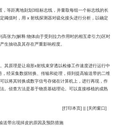
置，等距离地刻划3组标志线，并量取每组一个标志线的长
阈值时，用 x 射线探测器对硫化接头进行分析，以确定
高张力(解释:物体由于受到拉力作用时的相互牵引力)区时
产生抽动及其存在严重影响程度。
术。其原理是让扇形x射线束穿透以检修工作速度进行运行中
号，经采集数据转换、传输和处理，得到提高输送带的二维
可以将其转换成数字信号存储在计算机上，进行再现，作
法。侦查方法是基于物质基础理论。可以直接移植的成熟
[
打印本页
] || [
关闭窗口
]
输送带出现掉皮的原因及预防措施