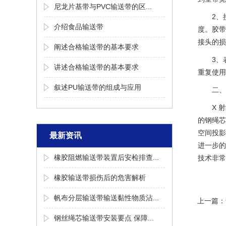
尼龙片基带与PVC输送带的区...
2、
介绍食品输送带
度。胶带
接头的损
阐述合格输送带的基本要求
3、
讲述合格输送带的基本要求
重复使用
叙述PU输送带的组成与应用
二、
X 
的钢绳芯
空间投影
最新资讯
进一步的
橡胶阻燃输送带装置后安检排查...
技术非常
橡胶输送带损伤后的危害解析
帆布分层输送带输送黏性物质沾...
上一篇：
钢丝绳芯输送带安装要点 保障...