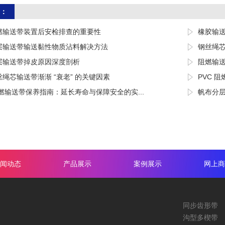
：
燃输送带装置后安检排查的重要性
橡胶输
层输送带输送黏性物质沾料解决方法
钢丝绳
层输送带掉皮原因深度剖析
阻燃输
绳芯输送带渐渐 “衰老” 的关键因素
PVC 
阻燃输送带保养指南：延长寿命与保障安全的实...
帆布分
闻动态
产品展示
案例展示
网上商
同步齿形带
沟型多楔带