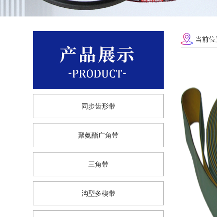
当前位
同步齿形带
聚氨酯广角带
三角带
沟型多楔带