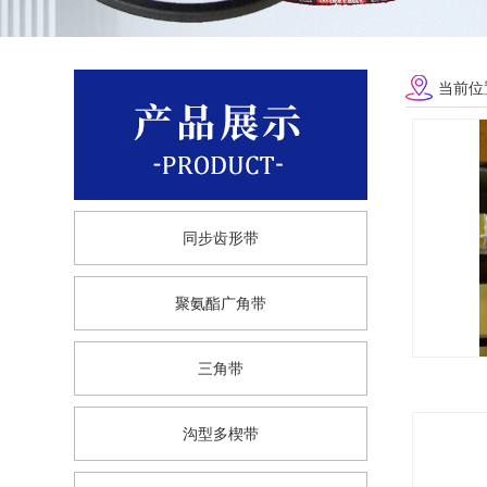
当前位
同步齿形带
聚氨酯广角带
三角带
沟型多楔带